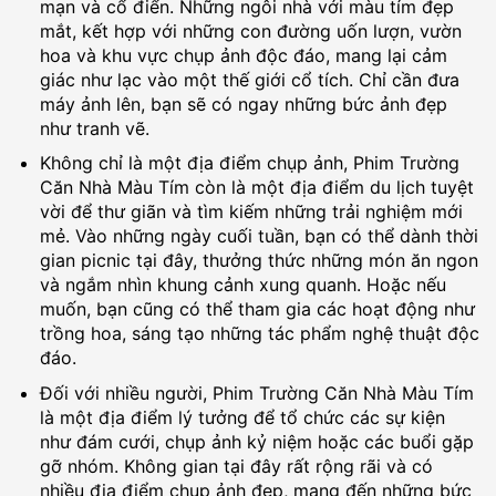
mạn và cổ điển. Những ngôi nhà với màu tím đẹp
mắt, kết hợp với những con đường uốn lượn, vườn
hoa và khu vực chụp ảnh độc đáo, mang lại cảm
giác như lạc vào một thế giới cổ tích. Chỉ cần đưa
máy ảnh lên, bạn sẽ có ngay những bức ảnh đẹp
như tranh vẽ.
Không chỉ là một địa điểm chụp ảnh, Phim Trường
Căn Nhà Màu Tím còn là một địa điểm du lịch tuyệt
vời để thư giãn và tìm kiếm những trải nghiệm mới
mẻ. Vào những ngày cuối tuần, bạn có thể dành thời
gian picnic tại đây, thưởng thức những món ăn ngon
và ngắm nhìn khung cảnh xung quanh. Hoặc nếu
muốn, bạn cũng có thể tham gia các hoạt động như
trồng hoa, sáng tạo những tác phẩm nghệ thuật độc
đáo.
Đối với nhiều người, Phim Trường Căn Nhà Màu Tím
là một địa điểm lý tưởng để tổ chức các sự kiện
như đám cưới, chụp ảnh kỷ niệm hoặc các buổi gặp
gỡ nhóm. Không gian tại đây rất rộng rãi và có
nhiều địa điểm chụp ảnh đẹp, mang đến những bức