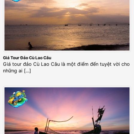
Giá Tour Đảo Cù Lao Câu
Giá tour đảo Cù Lao Câu là một điểm đến tuyệt vời cho
những ai [...]