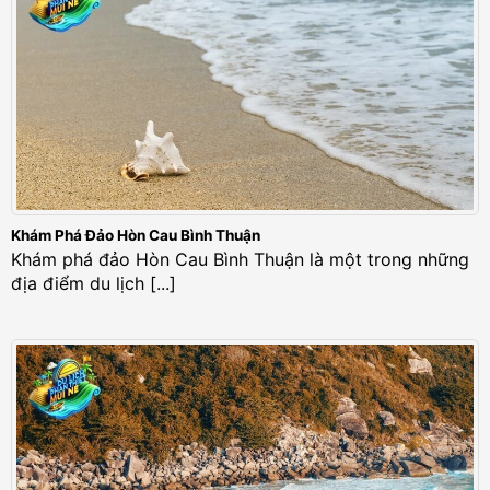
Khám Phá Đảo Hòn Cau Bình Thuận
Khám phá đảo Hòn Cau Bình Thuận là một trong những
địa điểm du lịch [...]