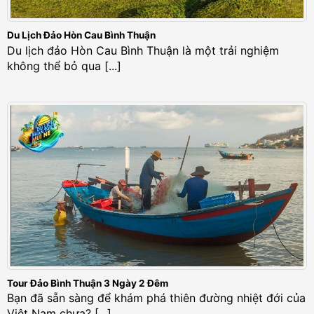
Du Lịch Đảo Hòn Cau Bình Thuận
Du lịch đảo Hòn Cau Bình Thuận là một trải nghiệm
không thể bỏ qua [...]
Tour Đảo Bình Thuận 3 Ngày 2 Đêm
Bạn đã sẵn sàng để khám phá thiên đường nhiệt đới của
Việt Nam chưa? [...]