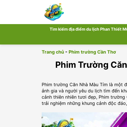
Chuyển
đến
nội
dung
Tìm kiếm địa điểm du lịch Phan Thiết M
Trang chủ
-
Phim trường Cần Thơ
Phim Trường Căn
Phim trường Căn Nhà Màu Tím là một địa
ảnh gia và người yêu du lịch tìm đến 
cảnh thiên nhiên tươi đẹp, Phim trườn
trải nghiệm những khung cảnh độc đáo,