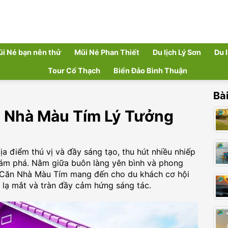
ũi Né bạn nên thử
Mũi Né Phan Thiết
Du lịch Lý Sơn
Du 
Tour Cổ Thạch
Biển Đảo Bình Thuận
Bài
 Nhà Màu Tím Lý Tưởng
 điểm thú vị và đầy sáng tạo, thu hút nhiều nhiếp
khám phá. Nằm giữa buôn làng yên bình và phong
g Căn Nhà Màu Tím mang đến cho du khách cơ hội
 lạ mắt và tràn đầy cảm hứng sáng tác.