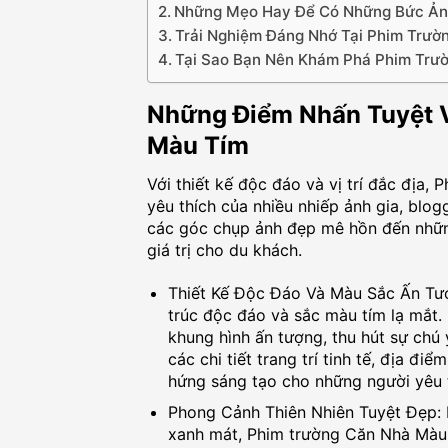
Những Mẹo Hay Để Có Những Bức Ảnh
Trải Nghiệm Đáng Nhớ Tại Phim Trườ
Tại Sao Bạn Nên Khám Phá Phim Trư
Những Điểm Nhấn Tuyệt V
Màu Tím
Với thiết kế độc đáo và vị trí đắc địa
yêu thích của nhiều nhiếp ảnh gia, blo
các góc chụp ảnh đẹp mê hồn đến những
giá trị cho du khách.
Thiết Kế Độc Đáo Và Màu Sắc Ấn Tượ
trúc độc đáo và sắc màu tím lạ mắt.
khung hình ấn tượng, thu hút sự chú
các chi tiết trang trí tinh tế, địa 
hứng sáng tạo cho những người yêu t
Phong Cảnh Thiên Nhiên Tuyệt Đẹp: 
xanh mát, Phim trường Căn Nhà Màu T