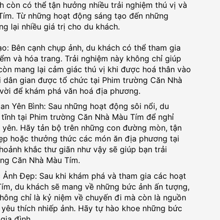
 còn có thể tận hưởng nhiều trải nghiệm thú vị và
Tím. Từ những hoạt động sáng tạo đến những
 lại nhiều giá trị cho du khách.
: Bên cạnh chụp ảnh, du khách có thể tham gia
ểm và hóa trang. Trải nghiệm này không chỉ giúp
òn mang lại cảm giác thú vị khi được hoá thân vào
i dân gian được tổ chức tại Phim trường Căn Nhà
 vời để khám phá văn hoá địa phương.
n Yên Bình: Sau những hoạt động sôi nổi, du
 tĩnh tại Phim trường Căn Nhà Màu Tím để nghỉ
h yên. Hãy tản bộ trên những con đường mòn, tận
đẹp hoặc thưởng thức các món ăn địa phương tại
oảnh khắc thư giãn như vậy sẽ giúp bạn trải
ờng Căn Nhà Màu Tím.
Ảnh Đẹp: Sau khi khám phá và tham gia các hoạt
ím, du khách sẽ mang về những bức ảnh ấn tượng,
ông chỉ là kỷ niệm về chuyến đi mà còn là nguồn
yêu thích nhiếp ảnh. Hãy tự hào khoe những bức
gia đình.