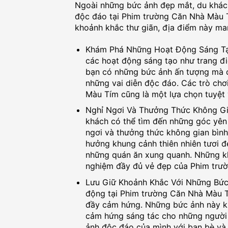
Ngoài những bức ảnh đẹp mắt, du khách
độc đáo tại Phim trường Căn Nhà Màu 
khoảnh khắc thư giãn, địa điểm này mang
Khám Phá Những Hoạt Động Sáng Tạo
các hoạt động sáng tạo như trang đi
bạn có những bức ảnh ấn tượng mà c
những vai diễn độc đáo. Các trò chơ
Màu Tím cũng là một lựa chọn tuyệt
Nghỉ Ngơi Và Thưởng Thức Không Gia
khách có thể tìm đến những góc yên
ngơi và thưởng thức không gian bìn
hưởng khung cảnh thiên nhiên tươi 
những quán ăn xung quanh. Những kh
nghiệm đầy đủ vẻ đẹp của Phim trư
Lưu Giữ Khoảnh Khắc Với Những Bức 
động tại Phim trường Căn Nhà Màu T
đầy cảm hứng. Những bức ảnh này kh
cảm hứng sáng tác cho những người 
ảnh độc đáo của mình với bạn bè và 