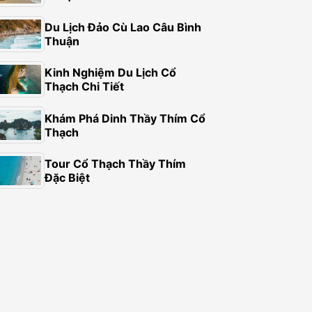
Du Lịch Đảo Cù Lao Câu Bình
Thuận
Kinh Nghiệm Du Lịch Cổ
Thạch Chi Tiết
Khám Phá Dinh Thầy Thím Cổ
Thạch
Tour Cổ Thạch Thầy Thím
Đặc Biệt