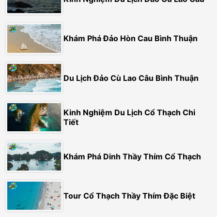
Khám Phá Đảo Hòn Cau Bình Thuận
Du Lịch Đảo Cù Lao Câu Bình Thuận
Kinh Nghiệm Du Lịch Cổ Thạch Chi
Tiết
Khám Phá Dinh Thầy Thím Cổ Thạch
Tour Cổ Thạch Thầy Thím Đặc Biệt