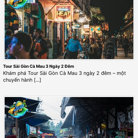
Tour Sài Gòn Cà Mau 3 Ngày 2 Đêm
Khám phá Tour Sài Gòn Cà Mau 3 ngày 2 đêm – một
chuyến hành [...]