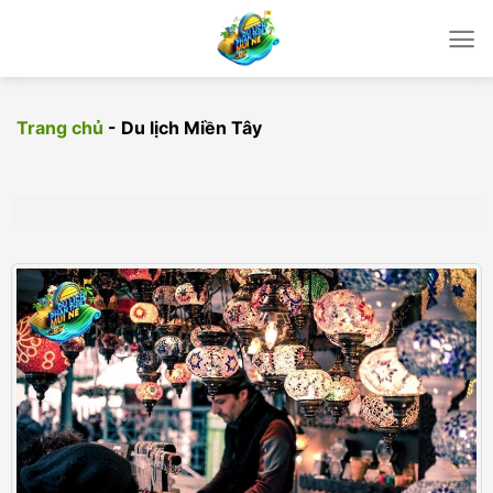
Chuyển
đến
nội
dung
Trang chủ
-
Du lịch Miền Tây