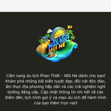
Cẩm nang du lịch Phan Thiết - Mũi Né dành cho bạn!
Khám phá những bãi biển tuyệt đẹp, đồi cát độc đáo,
ẩm thực địa phương hấp dẫn và các trải nghiệm nghỉ
dưỡng đẳng cấp. Cập nhật thông tin chi tiết về các
điểm đến, lịch trình gợi ý và mẹo du lịch để hành trình
của bạn thêm trọn vẹn!