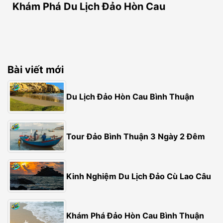
Khám Phá Du Lịch Đảo Hòn Cau
Bài viết mới
Du Lịch Đảo Hòn Cau Bình Thuận
Tour Đảo Bình Thuận 3 Ngày 2 Đêm
Kinh Nghiệm Du Lịch Đảo Cù Lao Câu
Khám Phá Đảo Hòn Cau Bình Thuận