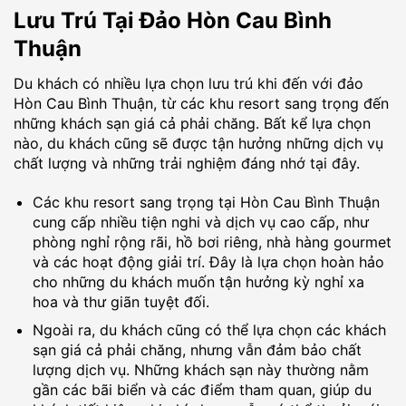
Lưu Trú Tại Đảo Hòn Cau Bình
Thuận
Du khách có nhiều lựa chọn lưu trú khi đến với đảo
Hòn Cau Bình Thuận, từ các khu resort sang trọng đến
những khách sạn giá cả phải chăng. Bất kể lựa chọn
nào, du khách cũng sẽ được tận hưởng những dịch vụ
chất lượng và những trải nghiệm đáng nhớ tại đây.
Các khu resort sang trọng tại Hòn Cau Bình Thuận
cung cấp nhiều tiện nghi và dịch vụ cao cấp, như
phòng nghỉ rộng rãi, hồ bơi riêng, nhà hàng gourmet
và các hoạt động giải trí. Đây là lựa chọn hoàn hảo
cho những du khách muốn tận hưởng kỳ nghỉ xa
hoa và thư giãn tuyệt đối.
Ngoài ra, du khách cũng có thể lựa chọn các khách
sạn giá cả phải chăng, nhưng vẫn đảm bảo chất
lượng dịch vụ. Những khách sạn này thường nằm
gần các bãi biển và các điểm tham quan, giúp du