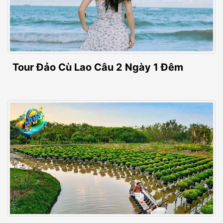
Tour Đảo Cù Lao Câu 2 Ngày 1 Đêm