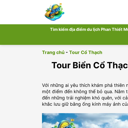
Chuyển
đến
nội
dung
Tìm kiếm địa điểm du lịch Phan Thiết M
Trang chủ
-
Tour Cổ Thạch
Tour Biển Cổ Thạ
Với những ai yêu thích khám phá thiên 
một điểm đến không thể bỏ qua. Nằm tạ
đến những trải nghiệm khó quên, với c
khắc lưu giữ bằng ống kính máy ảnh củ