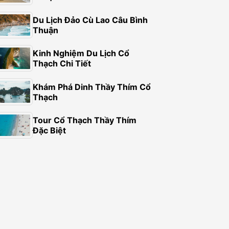
Du Lịch Đảo Cù Lao Câu Bình
Thuận
Kinh Nghiệm Du Lịch Cổ
Thạch Chi Tiết
Khám Phá Dinh Thầy Thím Cổ
Thạch
Tour Cổ Thạch Thầy Thím
Đặc Biệt