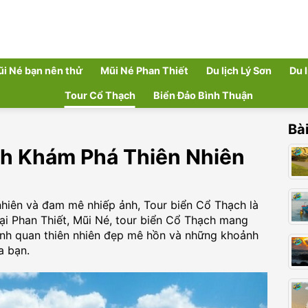
ũi Né bạn nên thử
Mũi Né Phan Thiết
Du lịch Lý Sơn
Du 
Tour Cổ Thạch
Biển Đảo Bình Thuận
Bài
ch Khám Phá Thiên Nhiên
nhiên và đam mê nhiếp ảnh, Tour biển Cổ Thạch là
i Phan Thiết, Mũi Né, tour biển Cổ Thạch mang
ảnh quan thiên nhiên đẹp mê hồn và những khoảnh
a bạn.