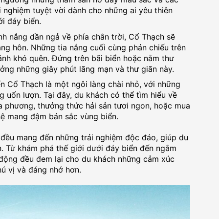
ải nghiệm tuyệt vời dành cho những ai yêu thiên
i đáy biển.
nh nắng dần ngả về phía chân trời, Cổ Thạch sẽ
ng hôn. Những tia nắng cuối cùng phản chiếu trên
ảnh khó quên. Đứng trên bãi biển hoặc nằm thư
ưởng những giây phút lãng mạn và thư giãn này.
n Cổ Thạch là một ngôi làng chài nhỏ, với những
 uốn lượn. Tại đây, du khách có thể tìm hiểu về
a phương, thưởng thức hải sản tươi ngon, hoặc mua
ệ mang đậm bản sắc vùng biển.
 đều mang đến những trải nghiệm độc đáo, giúp du
. Từ khám phá thế giới dưới đáy biển đến ngắm
t động đều đem lại cho du khách những cảm xúc
hú vị và đáng nhớ hơn.