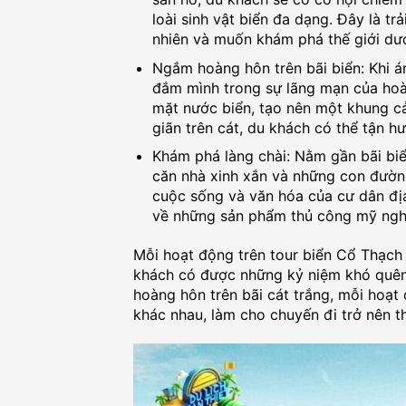
loài sinh vật biển đa dạng. Đây là tr
nhiên và muốn khám phá thế giới dướ
Ngắm hoàng hôn trên bãi biển: Khi á
đắm mình trong sự lãng mạn của hoà
mặt nước biển, tạo nên một khung c
giãn trên cát, du khách có thể tận h
Khám phá làng chài: Nằm gần bãi biể
căn nhà xinh xắn và những con đường
cuộc sống và văn hóa của cư dân đị
về những sản phẩm thủ công mỹ ngh
Mỗi hoạt động trên tour biển Cổ Thạch
khách có được những kỷ niệm khó quên
hoàng hôn trên bãi cát trắng, mỗi hoạ
khác nhau, làm cho chuyến đi trở nên t