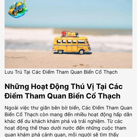
Lưu Trú Tại Các Điểm Tham Quan Biển Cổ Thạch
Những Hoạt Động Thú Vị Tại Các
Điểm Tham Quan Biển Cổ Thạch
Ngoài việc thư giãn bên bờ biển, Các Điểm Tham Quan
Biển Cổ Thạch còn mang đến nhiều hoạt động hấp dẫn
khác để du khách khám phá và trải nghiệm. Từ các
hoạt động thể thao dưới nước đến những cuộc tham
quan khám phá cảnh quan, mỗi người sẽ tìm thấy