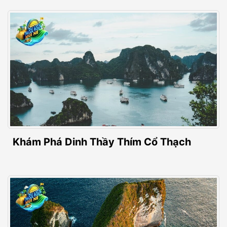
Khám Phá Dinh Thầy Thím Cổ Thạch