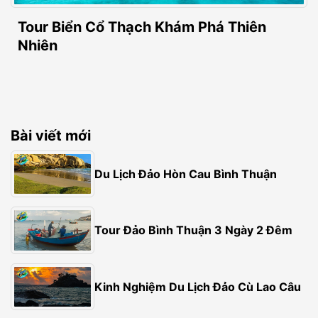
Tour Biển Cổ Thạch Khám Phá Thiên
Nhiên
Bài viết mới
Du Lịch Đảo Hòn Cau Bình Thuận
Tour Đảo Bình Thuận 3 Ngày 2 Đêm
Kinh Nghiệm Du Lịch Đảo Cù Lao Câu