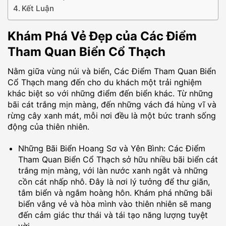
Kết Luận
Khám Phá Vẻ Đẹp của Các Điểm
Tham Quan Biển Cổ Thạch
Nằm giữa vùng núi và biển, Các Điểm Tham Quan Biển
Cổ Thạch mang đến cho du khách một trải nghiệm
khác biệt so với những điểm đến biển khác. Từ những
bãi cát trắng mịn màng, đến những vách đá hùng vĩ và
rừng cây xanh mát, mỗi nơi đều là một bức tranh sống
động của thiên nhiên.
Những Bãi Biển Hoang Sơ và Yên Bình: Các Điểm
Tham Quan Biển Cổ Thạch sở hữu nhiều bãi biển cát
trắng mịn màng, với làn nước xanh ngắt và những
cồn cát nhấp nhô. Đây là nơi lý tưởng để thư giãn,
tắm biển và ngắm hoàng hôn. Khám phá những bãi
biển vắng vẻ và hòa mình vào thiên nhiên sẽ mang
đến cảm giác thư thái và tái tạo năng lượng tuyệt
vời.