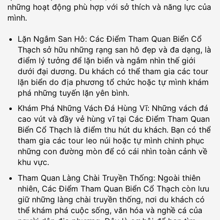
những hoạt động phù hợp với sở thích và năng lực của
mình.
Lặn Ngắm San Hô: Các Điểm Tham Quan Biển Cổ
Thạch sở hữu những rạng san hô đẹp và đa dạng, là
điểm lý tưởng để lặn biển và ngắm nhìn thế giới
dưới đại dương. Du khách có thể tham gia các tour
lặn biển do địa phương tổ chức hoặc tự mình khám
phá những tuyến lặn yên bình.
Khám Phá Những Vách Đá Hùng Vĩ: Những vách đá
cao vút và đầy vẻ hùng vĩ tại Các Điểm Tham Quan
Biển Cổ Thạch là điểm thu hút du khách. Bạn có thể
tham gia các tour leo núi hoặc tự mình chinh phục
những con đường mòn để có cái nhìn toàn cảnh về
khu vực.
Tham Quan Làng Chài Truyền Thống: Ngoài thiên
nhiên, Các Điểm Tham Quan Biển Cổ Thạch còn lưu
giữ những làng chài truyền thống, nơi du khách có
thể khám phá cuộc sống, văn hóa và nghề cá của