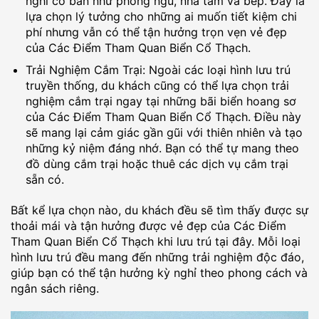
nghi cơ bản như phòng ngủ, nhà tắm và bếp. Đây là
lựa chọn lý tưởng cho những ai muốn tiết kiệm chi
phí nhưng vẫn có thể tận hưởng trọn vẹn vẻ đẹp
của Các Điểm Tham Quan Biển Cổ Thạch.
Trải Nghiệm Cắm Trại: Ngoài các loại hình lưu trú
truyền thống, du khách cũng có thể lựa chọn trải
nghiệm cắm trại ngay tại những bãi biển hoang sơ
của Các Điểm Tham Quan Biển Cổ Thạch. Điều này
sẽ mang lại cảm giác gần gũi với thiên nhiên và tạo
những kỷ niệm đáng nhớ. Bạn có thể tự mang theo
đồ dùng cắm trại hoặc thuê các dịch vụ cắm trại
sẵn có.
Bất kể lựa chọn nào, du khách đều sẽ tìm thấy được sự
thoải mái và tận hưởng được vẻ đẹp của Các Điểm
Tham Quan Biển Cổ Thạch khi lưu trú tại đây. Mỗi loại
hình lưu trú đều mang đến những trải nghiệm độc đáo,
giúp bạn có thể tận hưởng kỳ nghỉ theo phong cách và
ngân sách riêng.