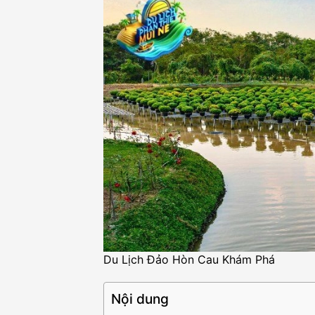
Du Lịch Đảo Hòn Cau Khám Phá
Nội dung