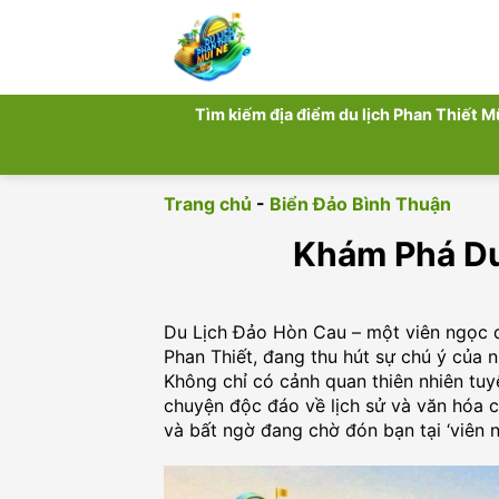
Chuyển
đến
nội
dung
Tìm kiếm địa điểm du lịch Phan Thiết M
Trang chủ
-
Biển Đảo Bình Thuận
Khám Phá Du
Du Lịch Đảo Hòn Cau – một viên ngọc q
Phan Thiết, đang thu hút sự chú ý của 
Không chỉ có cảnh quan thiên nhiên t
chuyện độc đáo về lịch sử và văn hóa 
và bất ngờ đang chờ đón bạn tại ‘viên 