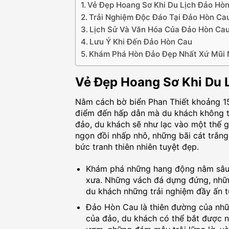
Vẻ Đẹp Hoang Sơ Khi Du Lịch Đảo Hò
Trải Nghiệm Độc Đáo Tại Đảo Hòn Ca
Lịch Sử Và Văn Hóa Của Đảo Hòn Ca
Lưu Ý Khi Đến Đảo Hòn Cau
Khám Phá Hòn Đảo Đẹp Nhất Xứ Mũi 
Vẻ Đẹp Hoang Sơ Khi Du 
Nằm cách bờ biển Phan Thiết khoảng 1
điểm đến hấp dẫn mà du khách không th
đảo, du khách sẽ như lạc vào một thế g
ngọn đồi nhấp nhô, những bãi cát trắng
bức tranh thiên nhiên tuyệt đẹp.
Khám phá những hang động nằm sâu t
xưa. Những vách đá dựng đứng, nhữn
du khách những trải nghiệm đầy ấn 
Đảo Hòn Cau là thiên đường của nhữ
của đảo, du khách có thể bắt được n