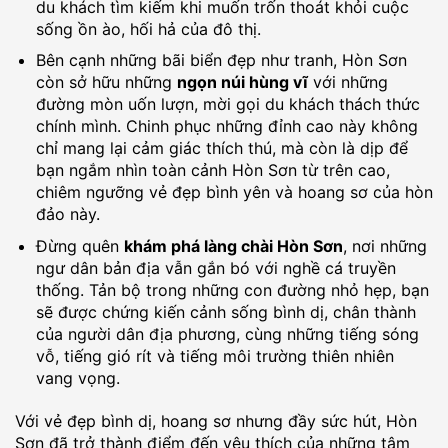
du khách tìm kiếm khi muốn trốn thoát khỏi cuộc
sống ồn ào, hối hả của đô thị.
Bên cạnh những bãi biển đẹp như tranh, Hòn Sơn
còn sở hữu những
ngọn núi hùng vĩ
với những
đường mòn uốn lượn, mời gọi du khách thách thức
chính mình. Chinh phục những đỉnh cao này không
chỉ mang lại cảm giác thích thú, mà còn là dịp để
bạn ngắm nhìn toàn cảnh Hòn Sơn từ trên cao,
chiêm ngưỡng vẻ đẹp bình yên và hoang sơ của hòn
đảo này.
Đừng quên
khám phá làng chài Hòn Sơn
, nơi những
ngư dân bản địa vẫn gắn bó với nghề cá truyền
thống. Tản bộ trong những con đường nhỏ hẹp, bạn
sẽ được chứng kiến cảnh sống bình dị, chân thành
của người dân địa phương, cùng những tiếng sóng
vỗ, tiếng gió rít và tiếng môi trường thiên nhiên
vang vọng.
Với vẻ đẹp bình dị, hoang sơ nhưng đầy sức hút, Hòn
Sơn đã trở thành điểm đến yêu thích của những tâm