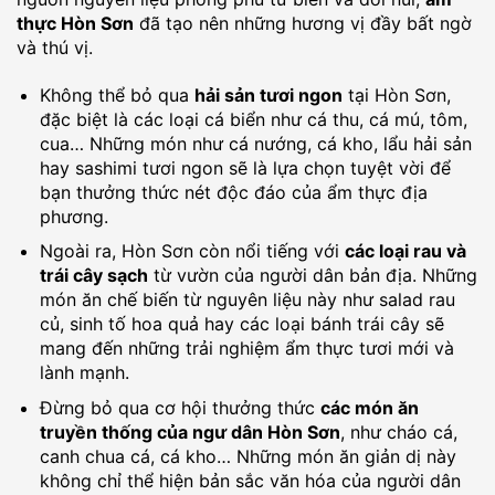
thực Hòn Sơn
đã tạo nên những hương vị đầy bất ngờ
và thú vị.
Không thể bỏ qua
hải sản tươi ngon
tại Hòn Sơn,
đặc biệt là các loại cá biển như cá thu, cá mú, tôm,
cua… Những món như cá nướng, cá kho, lẩu hải sản
hay sashimi tươi ngon sẽ là lựa chọn tuyệt vời để
bạn thưởng thức nét độc đáo của ẩm thực địa
phương.
Ngoài ra, Hòn Sơn còn nổi tiếng với
các loại rau và
trái cây sạch
từ vườn của người dân bản địa. Những
món ăn chế biến từ nguyên liệu này như salad rau
củ, sinh tố hoa quả hay các loại bánh trái cây sẽ
mang đến những trải nghiệm ẩm thực tươi mới và
lành mạnh.
Đừng bỏ qua cơ hội thưởng thức
các món ăn
truyền thống của ngư dân Hòn Sơn
, như cháo cá,
canh chua cá, cá kho… Những món ăn giản dị này
không chỉ thể hiện bản sắc văn hóa của người dân