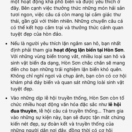
một hoạt động khá phổ biến và được yêu thích ở
đây. Bên cạnh việc thưởng thức những món hải sản
tươi ngon, việc câu cá còn mang lại cảm giác thư
thái, gần gũi với thiên nhiên. Những chuyến câu cá
có thể kết hợp cắm trại và thưởng thức cảnh quan
tuyệt đẹp của hòn đảo.
Nếu là người yêu thích lặn ngắm san hô, bạn nhất
định phải tham gia
hoạt động lặn biển tại Hòn Sơn
.
Với những vùng biển trong vắt, nhiều loại san hô và
sinh vật biển đa dạng, Hòn Sơn chắc chắn sẽ mang
đến cho bạn những trải nghiệm lặn biển khó quên.
Không chỉ nghỉ ngơi và chụp ảnh, bạn còn có cơ hội
khám phá đáy biển và quan sát những loài sinh vật
tuyệt đẹp.
Vào những dịp lễ hội truyền thống, Hòn Sơn còn tổ
chức nhiều hoạt động văn hóa đặc sắc như
lễ hội
đua thuyền
, lễ hội câu cá truyền thống… Tham gia
vào những sự kiện này, bạn sẽ được tận mắt chứng
kiến nét đẹp, sự đoàn kết và truyền thống của
những người dân nơi đây, đồng thời có cơ hội