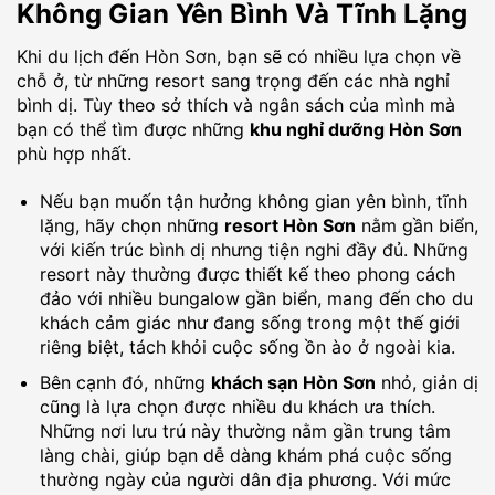
Không Gian Yên Bình Và Tĩnh Lặng
Khi du lịch đến Hòn Sơn, bạn sẽ có nhiều lựa chọn về
chỗ ở, từ những resort sang trọng đến các nhà nghỉ
bình dị. Tùy theo sở thích và ngân sách của mình mà
bạn có thể tìm được những
khu nghỉ dưỡng Hòn Sơn
phù hợp nhất.
Nếu bạn muốn tận hưởng không gian yên bình, tĩnh
lặng, hãy chọn những
resort Hòn Sơn
nằm gần biển,
với kiến trúc bình dị nhưng tiện nghi đầy đủ. Những
resort này thường được thiết kế theo phong cách
đảo với nhiều bungalow gần biển, mang đến cho du
khách cảm giác như đang sống trong một thế giới
riêng biệt, tách khỏi cuộc sống ồn ào ở ngoài kia.
Bên cạnh đó, những
khách sạn Hòn Sơn
nhỏ, giản dị
cũng là lựa chọn được nhiều du khách ưa thích.
Những nơi lưu trú này thường nằm gần trung tâm
làng chài, giúp bạn dễ dàng khám phá cuộc sống
thường ngày của người dân địa phương. Với mức